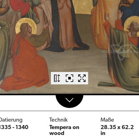
Datierung
Technik
Maße
1335 - 1340
Tempera on
28.35 x 62.2
wood
in