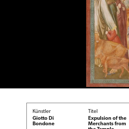
Künstler
Titel
Giotto Di
Expulsion of the
Bondone
Merchants from