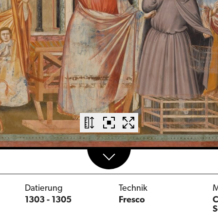
Datierung
Technik
1303 - 1305
Fresco
C
S