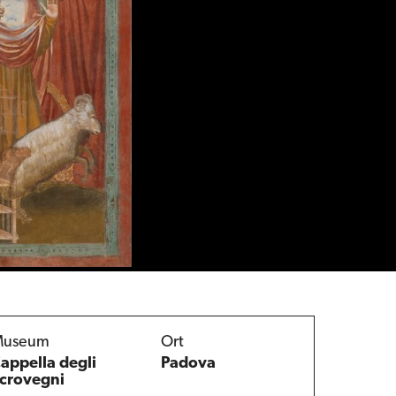
Museum
Ort
appella degli
Padova
crovegni