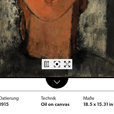
Datierung
Technik
Maße
1915
Oil on canvas
18.5 x 15.31 in