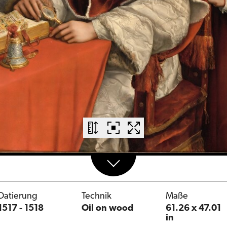
Datierung
Technik
Maße
1517 - 1518
Oil on wood
61.26 x 47.01
in