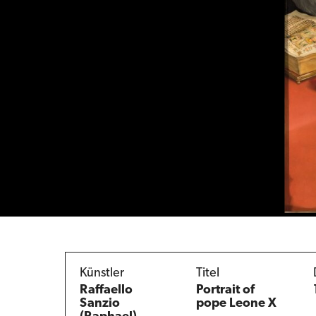
Künstler
Titel
Raffaello
Portrait of
Sanzio
pope Leone X