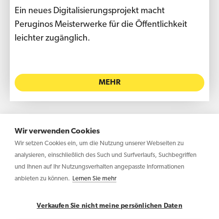
Ein neues Digitalisierungsprojekt macht
Peruginos Meisterwerke für die Öffentlichkeit
leichter zugänglich.
MEHR
Wir verwenden Cookies
Wir setzen Cookies ein, um die Nutzung unserer Webseiten zu
1
2
3
4
5
6
7
8
9
10
11
analysieren, einschließlich des Such und Surfverlaufs, Suchbegriffen
und Ihnen auf Ihr Nutzungsverhalten angepasste Informationen
anbieten zu können.
Lernen Sie mehr
Copyright © 2026 Haltadefinizione GmbH – USt-IdNr.:
IT04031340369
Verkaufen Sie nicht meine persönlichen Daten