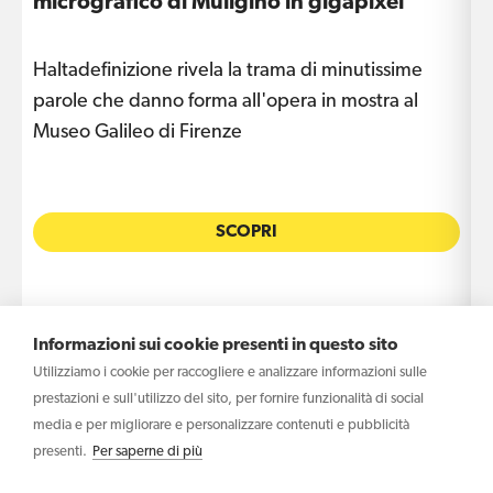
micrografico di Muligino in gigapixel
Haltadefinizione rivela la trama di minutissime
L
parole che danno forma all'opera in mostra al
a
Museo Galileo di Firenze
L
SCOPRI
Informazioni sui cookie presenti in questo sito
Utilizziamo i cookie per raccogliere e analizzare informazioni sulle
prestazioni e sull'utilizzo del sito, per fornire funzionalità di social
media e per migliorare e personalizzare contenuti e pubblicità
presenti.
Per saperne di più