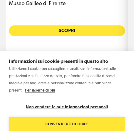
Museo Galileo di Firenze
L
SCOPRI
Informazioni sui cookie presenti in questo sito
Utilizziamo i cookie per raccogliere e analizzare informazioni sulle
prestazioni e sull'utilizzo del sito, per fornire funzionalità di social
media e per migliorare e personalizzare contenuti e pubblicità
presenti.
Per saperne di più
Copyright © 2026 Haltadefinizione S.r.l. - Società Benefit –
P.IVA IT04031340369
Non vendere le mie informazioni personali
Contatti
Privacy policy
Cookie policy
CONSENTI TUTTI I COOKIE