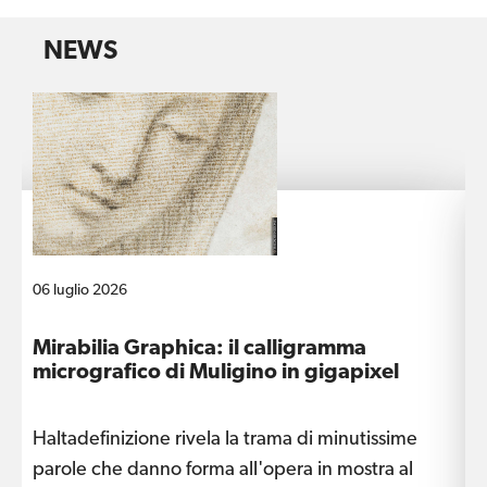
NEWS
06 luglio 2026
1
Mirabilia Graphica: il calligramma
D
micrografico di Muligino in gigapixel
Haltadefinizione rivela la trama di minutissime
L
parole che danno forma all'opera in mostra al
a