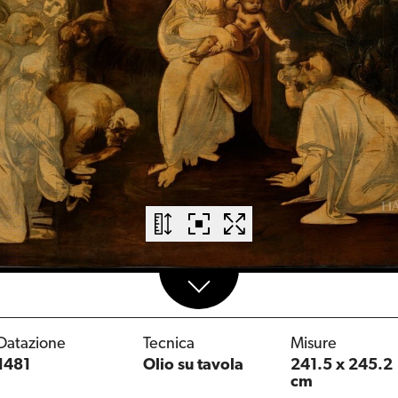
Datazione
Tecnica
Misure
1481
Olio su tavola
241.5 x 245.2
cm