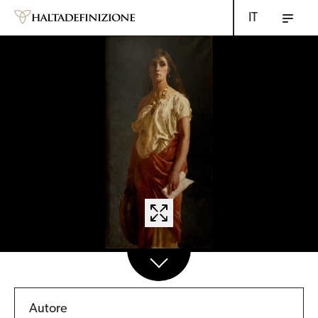
IT
Autore