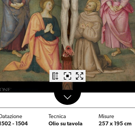
Datazione
Tecnica
Misure
1502 - 1504
Olio su tavola
257 x 195 cm