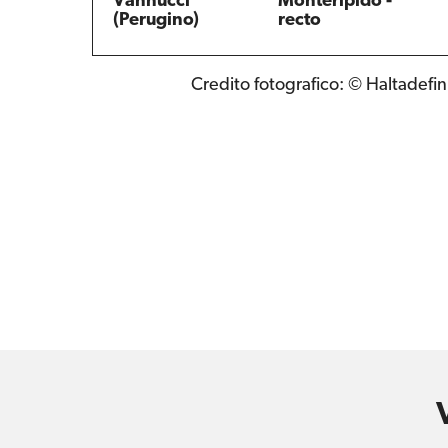
Vannucci
Monteripido -
(Perugino)
recto
Credito fotografico: © Haltadefin