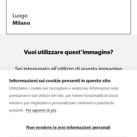
Luogo
Milano
Vuoi utilizzare quest'immagine?
Sei interessato all'utilizzo di questa immagine
per le tue attività e i tuoi progetti?
Informazioni sui cookie presenti in questo sito
Utilizziamo i cookie per raccogliere e analizzare informazioni sulle
Scrivi
prestazioni e sull'utilizzo del sito, per fornire funzionalità di social
media e per migliorare e personalizzare contenuti e pubblicità
presenti.
Per saperne di più
Copyright © 2026 Haltadefinizione S.r.l. - Società Benefit –
P.IVA IT04031340369
Non vendere le mie informazioni personali