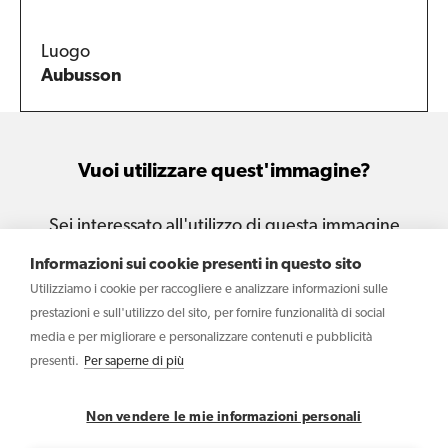
Luogo
Aubusson
Vuoi utilizzare quest'immagine?
Sei interessato all'utilizzo di questa immagine
per le tue attività e i tuoi progetti?
Informazioni sui cookie presenti in questo sito
Utilizziamo i cookie per raccogliere e analizzare informazioni sulle
Scrivi
prestazioni e sull'utilizzo del sito, per fornire funzionalità di social
media e per migliorare e personalizzare contenuti e pubblicità
presenti.
Per saperne di più
Copyright © 2026 Haltadefinizione S.r.l. - Società Benefit –
P.IVA IT04031340369
Non vendere le mie informazioni personali