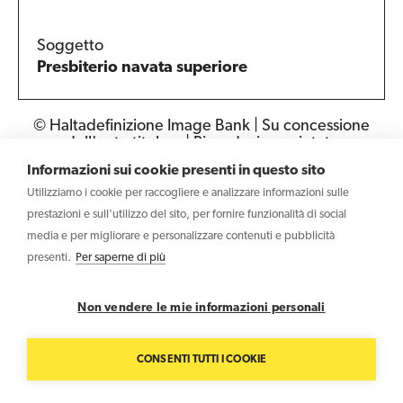
Soggetto
Presbiterio navata superiore
© Haltadefinizione Image Bank | Su concessione
dell'ente titolare | Riproduzione vietata
Informazioni sui cookie presenti in questo sito
Utilizziamo i cookie per raccogliere e analizzare informazioni sulle
prestazioni e sull'utilizzo del sito, per fornire funzionalità di social
media e per migliorare e personalizzare contenuti e pubblicità
Copyright © 2026 Haltadefinizione S.r.l. - Società Benefit –
presenti.
Per saperne di più
P.IVA IT04031340369
Non vendere le mie informazioni personali
Contatti
Privacy policy
Cookie policy
CONSENTI TUTTI I COOKIE