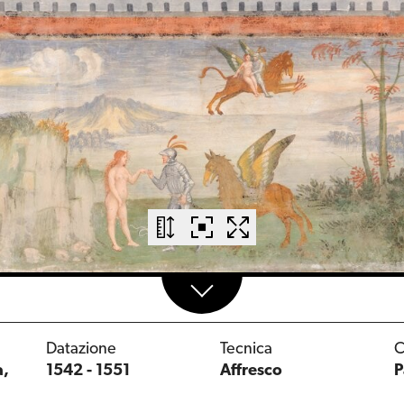
Datazione
Tecnica
C
a,
1542 - 1551
Affresco
P