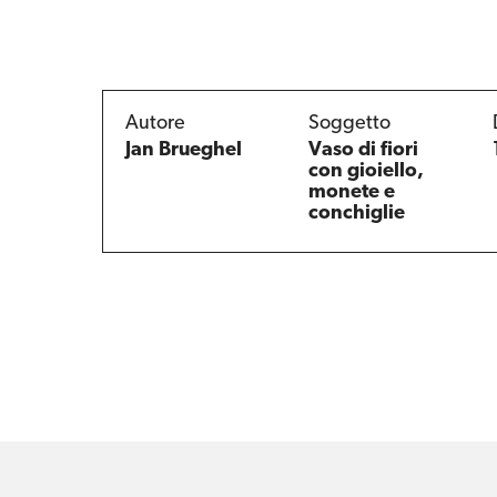
Autore
Soggetto
Jan Brueghel
Vaso di fiori
con gioiello,
monete e
conchiglie