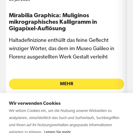
m
Mirabilia Graphica: Muliginos
I
mikrographisches Kalligramm in
Gigapixel-Auflösung
Haltadefinizione enthüllt das feine Geflecht
D
winziger Wörter, das dem im Museo Galileo in
e
ks
Florenz ausgestellten Werk Gestalt verleiht
L
MEHR
Wir verwenden Cookies
Wir setzen Cookies ein, um die Nutzung unserer Webseiten zu
analysieren, einschließlich des Such und Surfverlaufs, Suchbegriffen
und Ihnen auf Ihr Nutzungsverhalten angepasste Informationen
anbieten zu können.
Lernen Sie mehr