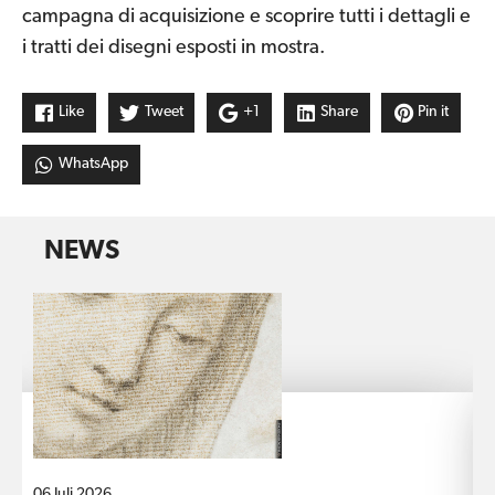
campagna di acquisizione e scoprire tutti i dettagli e
i tratti dei disegni esposti in mostra.
Like
Tweet
+1
Share
Pin it
WhatsApp
NEWS
06 Juli 2026
1