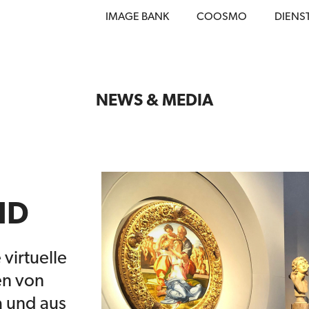
IMAGE BANK
COOSMO
DIENS
NEWS & MEDIA
-HD
virtuelle
en von
a und aus