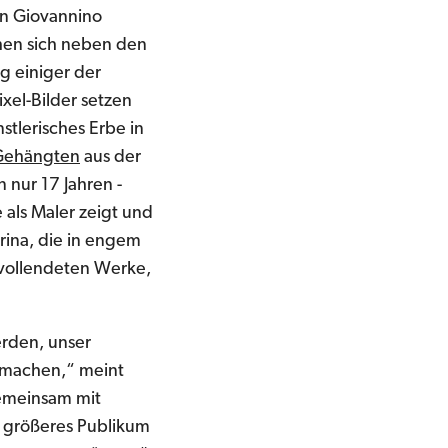
an Giovannino
ihen sich neben den
ng einiger der
xel-Bilder setzen
nstlerisches Erbe in
Gehängten
aus der
n nur 17 Jahren -
e als Maler zeigt und
arina, die in engem
 vollendeten Werke,
erden, unser
u machen,“ meint
gemeinsam mit
n größeres Publikum