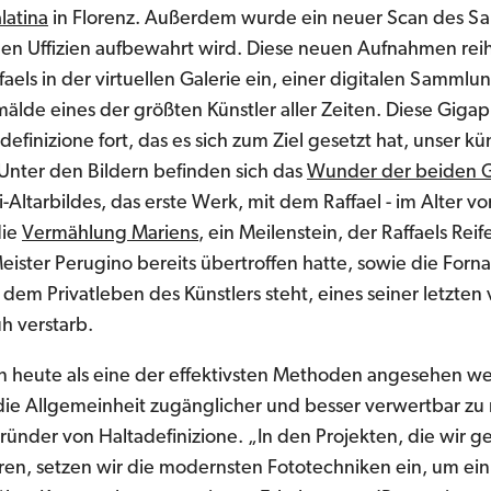
latina
in Florenz. Außerdem wurde ein neuer Scan des S
 den Uffizien aufbewahrt wird. Diese neuen Aufnahmen re
aels in der virtuellen Galerie ein, einer digitalen Sammlu
de eines der größten Künstler aller Zeiten. Diese Gigapi
definizione fort, das es sich zum Ziel gesetzt hat, unser kü
 Unter den Bildern befinden sich das
Wunder der beiden 
-Altarbildes, das erste Werk, mit dem Raffael - im Alter vo
die
Vermählung Mariens
, ein Meilenstein, der Raffaels Reif
eister Perugino bereits übertroffen hatte, sowie die Forn
m Privatleben des Künstlers steht, eines seiner letzten
h verstarb.
nn heute als eine der effektivsten Methoden angesehen w
r die Allgemeinheit zugänglicher und besser verwertbar z
ründer von Haltadefinizione. „In den Projekten, die wir 
en, setzen wir die modernsten Fototechniken ein, um ei