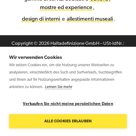
mostre ed experience
,
design di interni
e
allestimenti museali
.
Copyright © 2026 Haltadefinizione GmbH – USt-IdNr.:
IT04031340369
Wir verwenden Cookies
Wir setzen Cookies ein, um die Nutzung unserer Webseiten zu
Kontaktieren sie uns
Datenschutzerklärung
Cookie
Policy
analysieren, einschließlich des Such und Surfverlaufs, Suchbegriffen
und Ihnen auf Ihr Nutzungsverhalten angepasste Informationen
anbieten zu können.
Lernen Sie mehr
Verkaufen Sie nicht meine persönlichen Daten
ALLE COOKIES ERLAUBEN