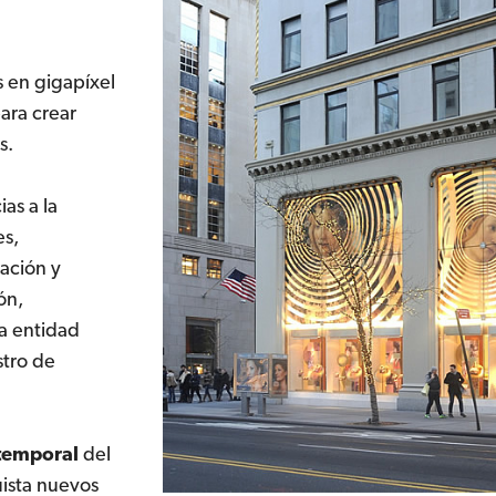
 en gigapíxel
ara crear
s.
as a la
es,
zación y
ón,
a entidad
stro de
atemporal
del
uista nuevos