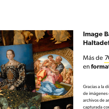
Image Ba
Haltadef
Más de
7
en
forma
Gracias a la d
de imágenes d
archivos de a
capturada con