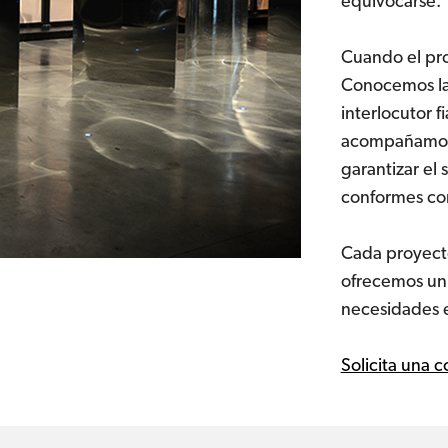
equivocarse.
Cuando el pro
Conocemos la 
interlocutor f
acompañamos 
garantizar el
conformes con
Cada proyecto
ofrecemos un 
necesidades e
Solicita una c