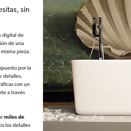
sitas, sin
 digital de
nión de una
 misma pieza.
mpuesto por la
 detalles.
ráficas con un
te a través
or
miles de
s los detalles