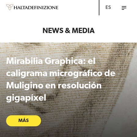
ES
NEWS & MEDIA
Mirabilia Graphica: el
caligrama micrográfico de
Muligino en resolución
gigapíxel
MÁS