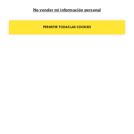
No vender mi información personal
PERMITIR TODAS LAS COOKIES
Obras maestras destacadas
Giotto Di Bondone
Basilica Superiore di San Francesco in Assisi