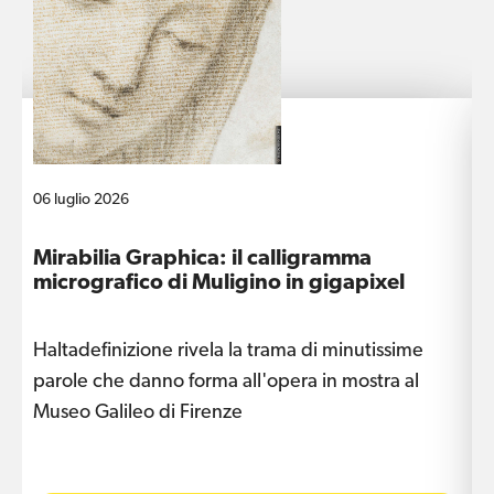
06 luglio 2026
1
Mirabilia Graphica: il calligramma
D
micrografico di Muligino in gigapixel
Haltadefinizione rivela la trama di minutissime
L
parole che danno forma all'opera in mostra al
a
Museo Galileo di Firenze
L