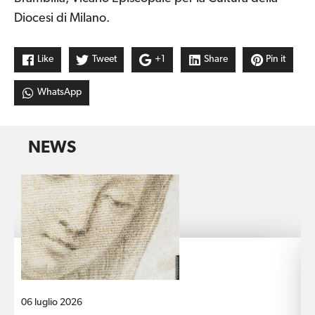
Diocesi di Milano.
Like
Tweet
+1
Share
Pin it
WhatsApp
NEWS
06 luglio 2026
1