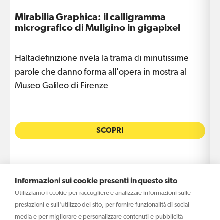
Mirabilia Graphica: il calligramma
D
micrografico di Muligino in gigapixel
Haltadefinizione rivela la trama di minutissime
L
parole che danno forma all'opera in mostra al
a
Museo Galileo di Firenze
L
SCOPRI
Informazioni sui cookie presenti in questo sito
Utilizziamo i cookie per raccogliere e analizzare informazioni sulle
prestazioni e sull'utilizzo del sito, per fornire funzionalità di social
media e per migliorare e personalizzare contenuti e pubblicità