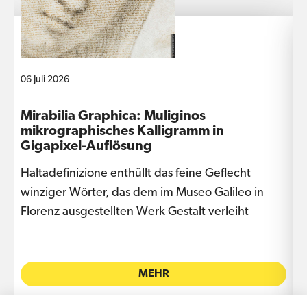
06 Juli 2026
1
m
Mirabilia Graphica: Muliginos
I
mikrographisches Kalligramm in
Gigapixel-Auflösung
Haltadefinizione enthüllt das feine Geflecht
D
winziger Wörter, das dem im Museo Galileo in
e
ks
Florenz ausgestellten Werk Gestalt verleiht
L
MEHR