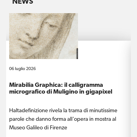
NEWS
06 luglio 2026
1
Mirabilia Graphica: il calligramma
D
micrografico di Muligino in gigapixel
Haltadefinizione rivela la trama di minutissime
L
parole che danno forma all'opera in mostra al
a
Museo Galileo di Firenze
L